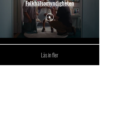
Folkhälsomyndigheten
Läs in fler
Mikeadelica Production är ett produktionsbolag baserat
i Stockholm. Vi producerar rörligt material och
stillbilder. Varje produktion är unik och anpassas
utifrån idé och budget. Vi tar hand om hela processen,
från första mötet till leverans.
LÅT OSS HÅLLA KONTAKTEN
E-post