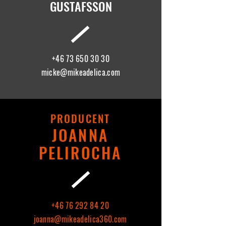
GUSTAFS
SON
+46 73 650 30 30
micke@mikeadelica.com
PRODUCENT
JOANNA
PELIROC
HA
+46 76 292 84 20
joanna@mikeadelica360.com